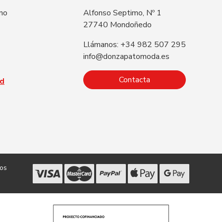
 no
Alfonso Septimo, Nº 1
27740 Mondoñedo
Llámanos: +34 982 507 295
info@donzapatomoda.es
Contacta
ad
dos