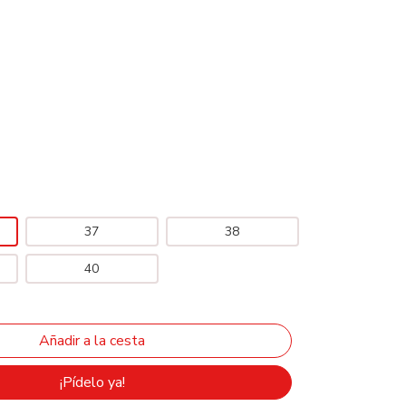
37
38
40
¡Pídelo ya!