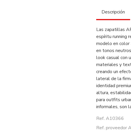
Descripción
Las zapatillas 
espíritu running 
modelo en color 
en tonos neutros
look casual con 
materiales y text
creando un efect
lateral de la fir
identidad premiu
altura, estabilid
para outfits urb
informales, son l
Ref. A10366
Ref. proveedo