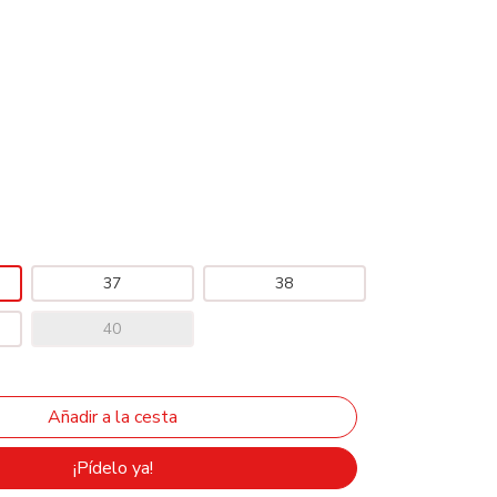
37
38
40
¡Pídelo ya!