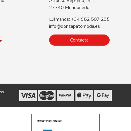
 no
Alfonso Septimo, Nº 1
27740 Mondoñedo
Llámanos: +34 982 507 295
info@donzapatomoda.es
Contacta
ad
dos