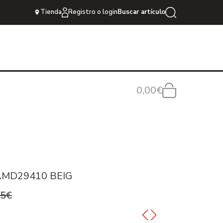
Tienda
Registro o login
Buscar artículo
0,00€
AMD29410 BEIG
95€