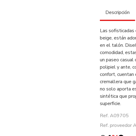
Descripción
Las sofisticadas
beige, están ado
en el talón. Dise
comodidad, estas
un paseo casual 
polipiel y ante, c
confort, cuentan
cremallera que ga
no solo aporta es
sintética que pro
superficie.
Ref. A09705
Ref. proveedo