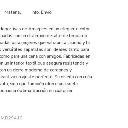
Material
Info. Envío
 deportivas de Amarpies en un elegante color
rnadas con un distintivo detalle de leopardo
ñadas para mujeres que valoran la calidad y la
 versátiles zapatillas son ideales tanto para
como para una cena con amigos. Fabricadas en
on un interior textil que asegura resistencia y
 con un cierre moderno de cordones y
rantiza un ajuste perfecto. Su diseño con cuña
tilo, sino que también ofrece una suela
porciona óptima tracción en cualquier
r AMD29410