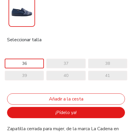
Seleccionar talla
36
37
38
39
40
41
¡Pídelo ya!
Zapatilla cerrada para mujer, de la marca La Cadena en