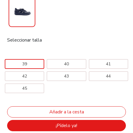
Seleccionar talla
39
40
41
42
43
44
45
¡Pídelo ya!