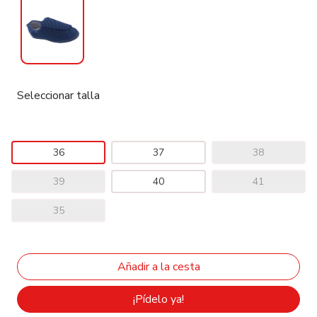
Seleccionar talla
36
37
38
39
40
41
35
¡Pídelo ya!