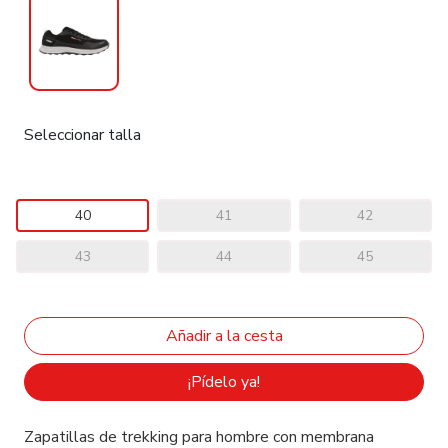
Seleccionar talla
40
41
42
43
44
45
¡Pídelo ya!
Zapatillas de trekking para hombre con membrana