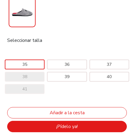
Seleccionar talla
35
36
37
38
39
40
41
¡Pídelo ya!