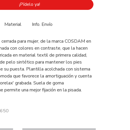
¡Pídelo ya!
Material
Info. Envío
a cerrada para mujer, de la marca COSDAM en
inada con colores en contraste, que la hacen
ricada en material textil de primera calidad,
r de pelo sintético para mantener los pies
te su puesta. Plantilla acolchada con sistema
ómoda que favorece la amortiguación y cuenta
Biorelax' grabada. Suela de goma
e permite una mejor fijación en la pisada.
4650