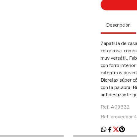
Descripción
Zapatilla de cas
color rosa, comb
muy versátil. Fab
con forro interio
calentitos duran
Biorelax súper c
con la palabra '
antideslizante qu
Ref. A09822
Ref. proveedor 