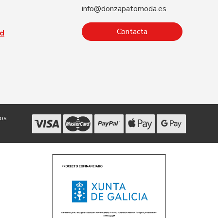
info@donzapatomoda.es
Contacta
ad
dos