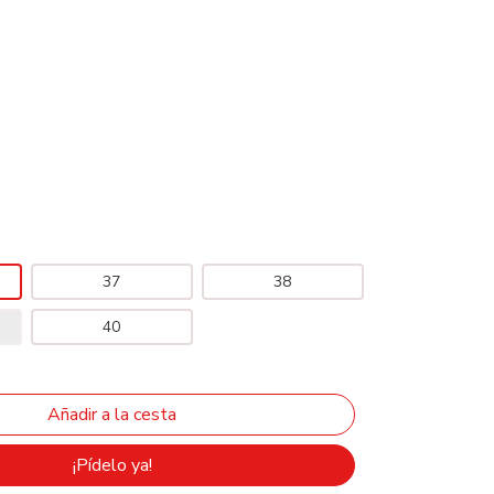
37
38
40
¡Pídelo ya!