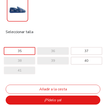
Seleccionar talla
35
36
37
38
39
40
41
¡Pídelo ya!