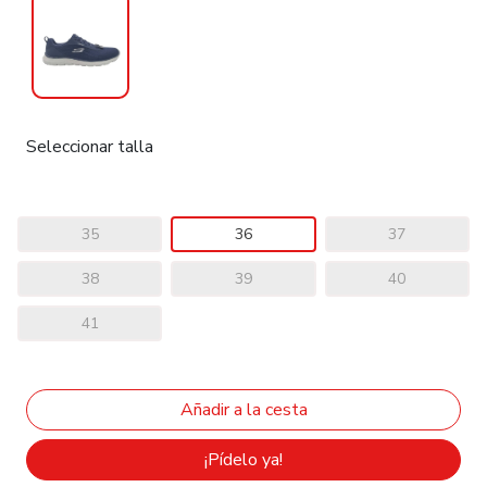
Seleccionar talla
35
36
37
38
39
40
41
¡Pídelo ya!