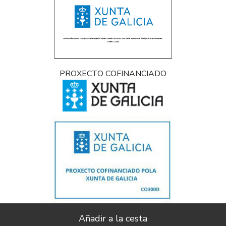
PROXECTO COFINANCIADO
Implantación e pulo da estratexia dixital e modernización do sector
comercial e artesanal (CO300C 2021)