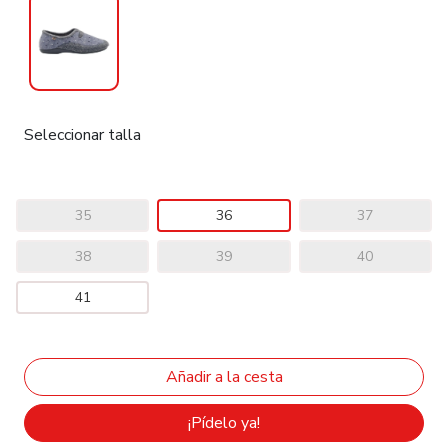
Seleccionar talla
35
36
37
38
39
40
41
¡Pídelo ya!