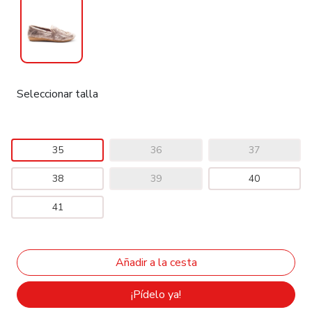
Seleccionar talla
35
36
37
38
39
40
41
¡Pídelo ya!