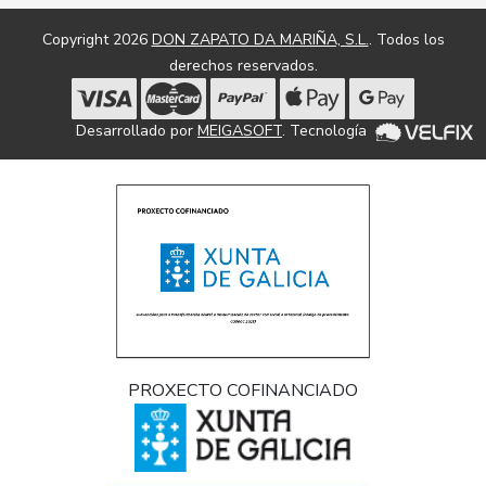
Copyright 2026
DON ZAPATO DA MARIÑA, S.L.
. Todos los
derechos reservados.
Desarrollado por
MEIGASOFT
. Tecnología
PROXECTO COFINANCIADO