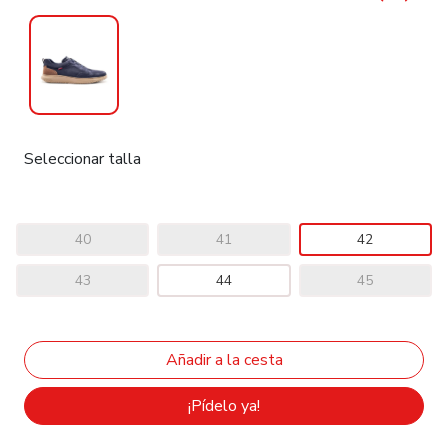
Seleccionar talla
40
41
42
43
44
45
¡Pídelo ya!