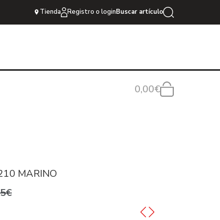
Tienda
Registro o login
Buscar artículo
0,00€
0210 MARINO
95€