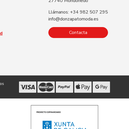
27740 Mondoñedo
Llámanos: +34 982 507 295
info@donzapatomoda.es
Contacta
ad
dos