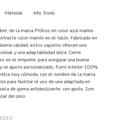
Material
Info. Envío
e, de la marca Pitillos en color azul marino
ntraste color marrón en el talón. Fabricado en
máxima calidad, estos zapatos ofrecen una
cional y una adaptabilidad única. Cierre
s en el empeine, para asegurar una buena
 y un ajuste personalizado. Forro interior 100%
antilla muy cómoda, con el nombre de la marca
ble para facilitar el uso de una adaptada en
Suela de goma antideslizante, con apróx. 2cm
slar del piso.
 40210