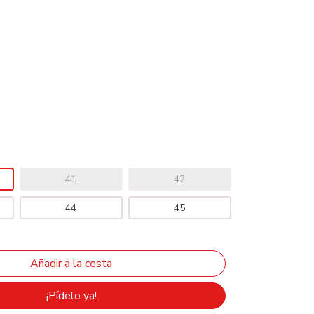
41
42
44
45
¡Pídelo ya!