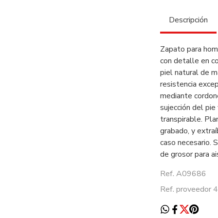
Descripción
Zapato para hombr
con detalle en co
piel natural de 
resistencia excep
mediante cordone
sujección del pie
transpirable. Pl
grabado, y extraí
caso necesario. 
de grosor para ai
Ref. A09686
Ref. proveedor