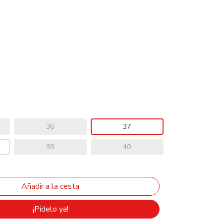
36
37
39
40
¡Pídelo ya!