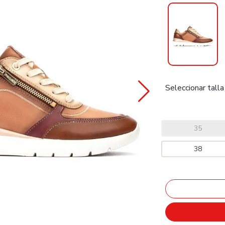
Seleccionar talla
35
38