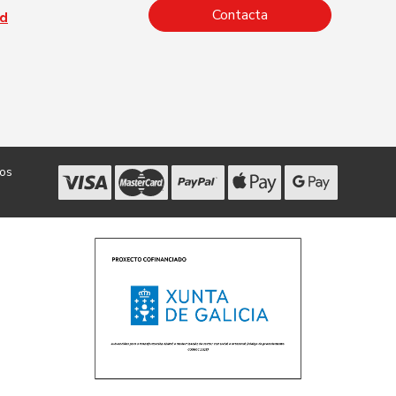
Contacta
ad
dos