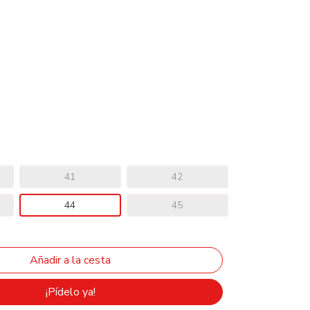
41
42
44
45
¡Pídelo ya!