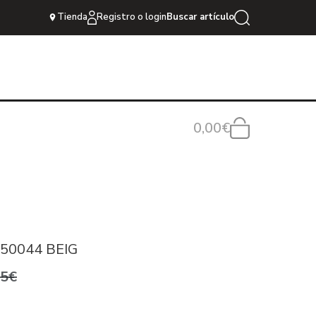
Tienda
Registro o login
Buscar artículo
0,00€
50044 BEIG
95€