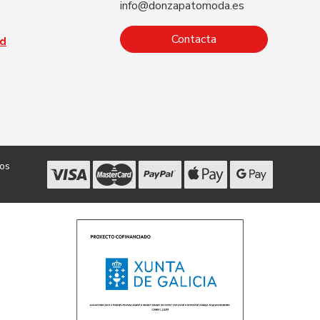
info@donzapatomoda.es
Contacta
ad
dos