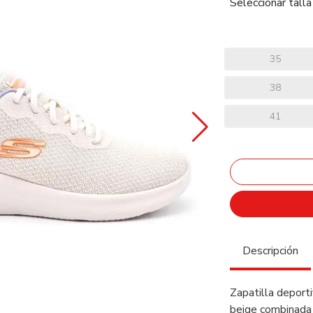
Seleccionar talla
35
38
41
Descripción
Zapatilla deporti
beige combinada c