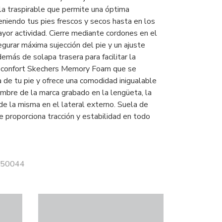
la traspirable que permite una óptima
eniendo tus pies frescos y secos hasta en los
r actividad. Cierre mediante cordones en el
gurar máxima sujección del pie y un ajuste
emás de solapa trasera para facilitar la
a confort Skechers Memory Foam que se
a de tu pie y ofrece una comodidad inigualable
mbre de la marca grabado en la lengüeta, la
al de la misma en el lateral externo. Suela de
e proporciona tracción y estabilidad en todo
 150044