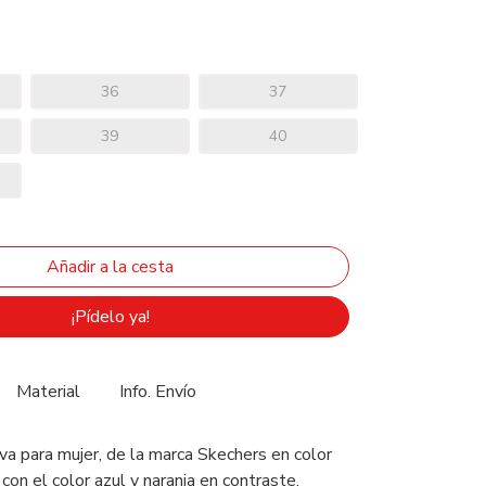
36
37
39
40
¡Pídelo ya!
Material
Info. Envío
va para mujer, de la marca Skechers en color
on el color azul y naranja en contraste.