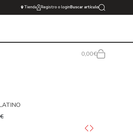
Tienda
Registro o login
Buscar artículo
0,00€
PLATINO
0€