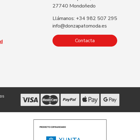
27740 Mondoñedo
Llámanos: +34 982 507 295
info@donzapatomoda.es
Contacta
ad
dos