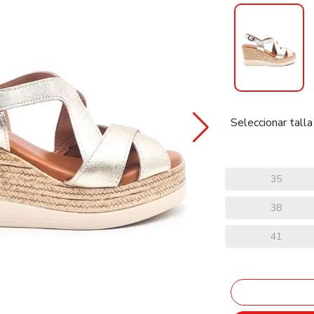
Seleccionar talla
35
38
41