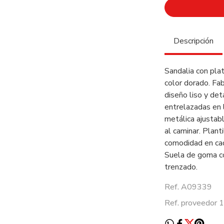
Descripción
Sandalia con pla
color dorado. Fab
diseño liso y det
entrelazadas en l
metálica ajustab
al caminar. Plant
comodidad en cad
Suela de goma co
trenzado.
Ref. A09339
Ref. proveedor 