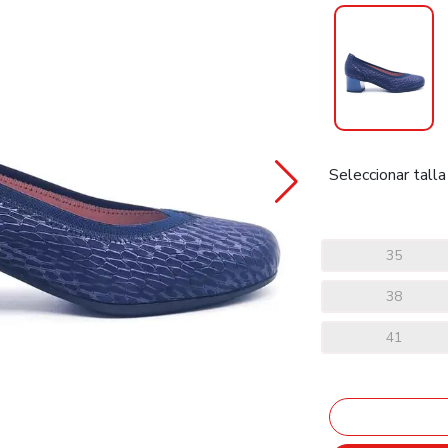
Seleccionar talla
35
38
41