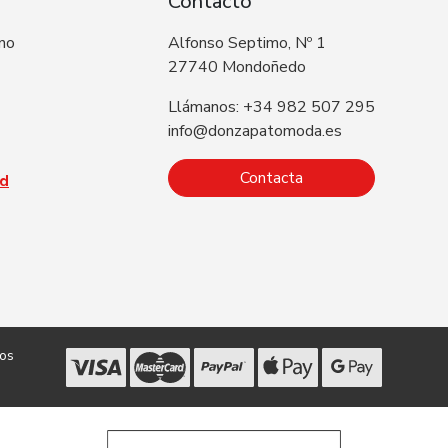
Contacto
 no
Alfonso Septimo, Nº 1
27740 Mondoñedo
Llámanos: +34 982 507 295
info@donzapatomoda.es
Contacta
ad
dos