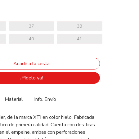
37
38
40
41
¡Pídelo ya!
Material
Info. Envío
er, de la marca XTI en color hielo. Fabricada
tico de primera calidad. Cuenta con dos tiras
en el empeine, ambas con perforaciones