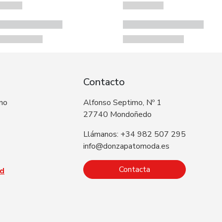
Contacto
 no
Alfonso Septimo, Nº 1
27740 Mondoñedo
Llámanos: +34 982 507 295
info@donzapatomoda.es
Contacta
ad