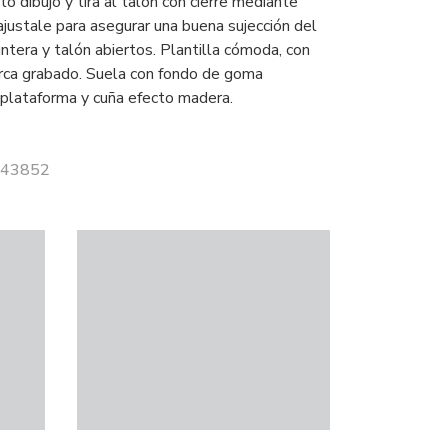
o dibujo y tira al talón con cierre mediante
ajustale para asegurar una buena sujección del
untera y talón abiertos. Plantilla cómoda, con
rca grabado. Suela con fondo de goma
y plataforma y cuña efecto madera.
 143852