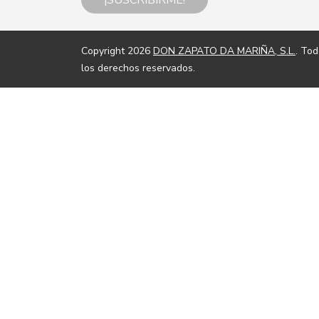
¡SUSCRIBIRME!
Copyright 2026
DON ZAPATO DA MARIÑA, S.L.
. To
los derechos reservados.