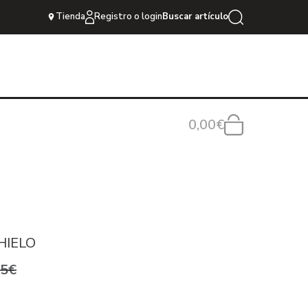
Tienda
Registro o login
Buscar artículo
0,00€
HIELO
95€