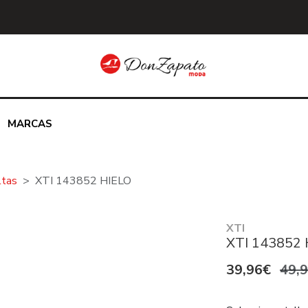
MARCAS
ltas
XTI 143852 HIELO
XTI
XTI 143852 
39,96€
49,