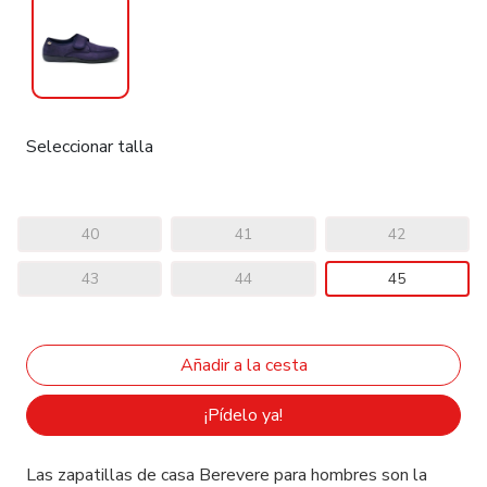
Seleccionar talla
40
41
42
43
44
45
¡Pídelo ya!
Las zapatillas de casa Berevere para hombres son la