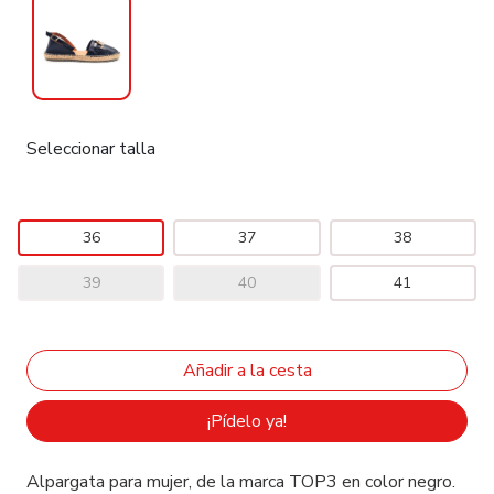
Seleccionar talla
36
37
38
39
40
41
¡Pídelo ya!
Alpargata para mujer, de la marca TOP3 en color negro.