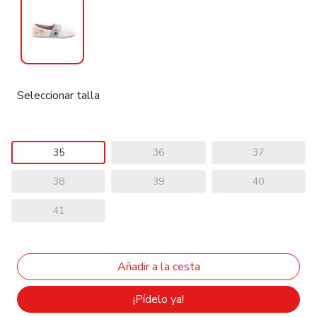
Seleccionar talla
35
36
37
38
39
40
41
¡Pídelo ya!