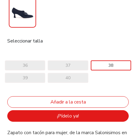
Seleccionar talla
36
37
38
39
40
¡Pídelo ya!
Zapato con tacón para mujer, de la marca Salonisimos en