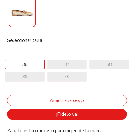
Seleccionar talla
36
37
38
39
40
¡Pídelo ya!
Zapato estilo mocasín para mujer, de la marca