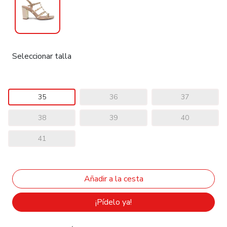
Seleccionar talla
35
36
37
38
39
40
41
¡Pídelo ya!