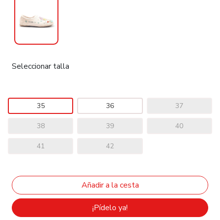
Seleccionar talla
35
36
37
38
39
40
41
42
¡Pídelo ya!