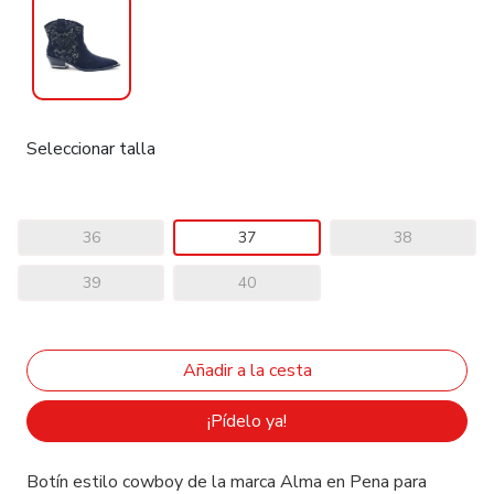
Seleccionar talla
36
37
38
39
40
¡Pídelo ya!
Botín estilo cowboy de la marca Alma en Pena para