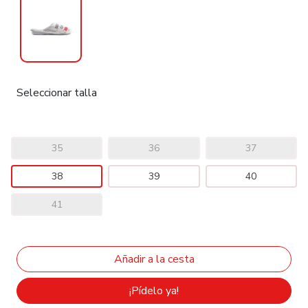
Seleccionar talla
35
36
37
38
39
40
41
¡Pídelo ya!