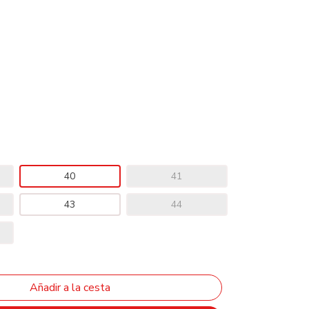
40
41
43
44