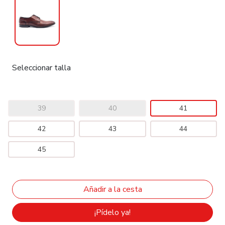
Seleccionar talla
39
40
41
42
43
44
45
¡Pídelo ya!