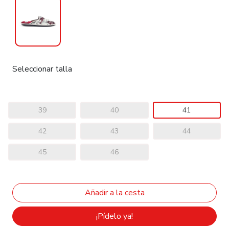
Seleccionar talla
39
40
41
42
43
44
45
46
¡Pídelo ya!