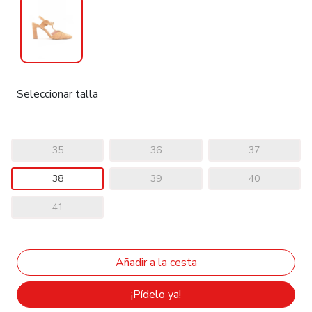
Seleccionar talla
35
36
37
38
39
40
41
¡Pídelo ya!