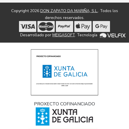
Copyright 2026
DON ZAPATO DA MARIÑA, S.L.
. Todos los
derechos reservados.
Desarrollado por
MEIGASOFT
. Tecnología
PROXECTO COFINANCIADO