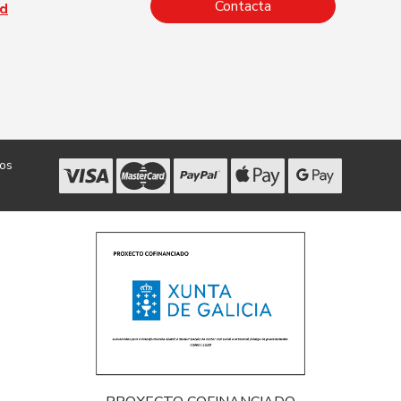
Contacta
ad
dos