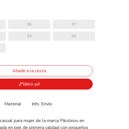
36
37
39
40
¡Pídelo ya!
Material
Info. Envío
casual para mujer de la marca Pikolinos en
cada en piel de primera calidad con pequeños