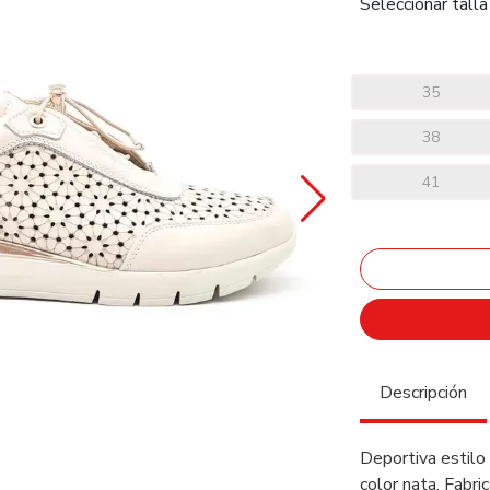
Seleccionar talla
35
38
41
Descripción
Deportiva estilo 
color nata. Fabri