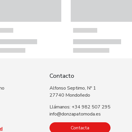
Contacto
 no
Alfonso Septimo, Nº 1
27740 Mondoñedo
Llámanos: +34 982 507 295
info@donzapatomoda.es
Contacta
ad