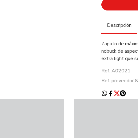
Descripción
Zapato de máxima 
nobuck de aspect
extra light que s
Ref. A02021
Ref. proveedor