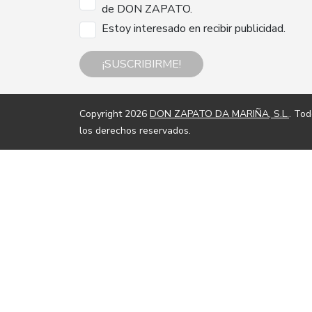
de DON ZAPATO.
Estoy interesado en recibir publicidad.
¡SUSCRIBIRME!
Copyright 2026
DON ZAPATO DA MARIÑA, S.L.
. To
los derechos reservados.