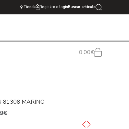
Tienda
Registro o login
Buscar artículo
0,00€
 81308 MARINO
,9€