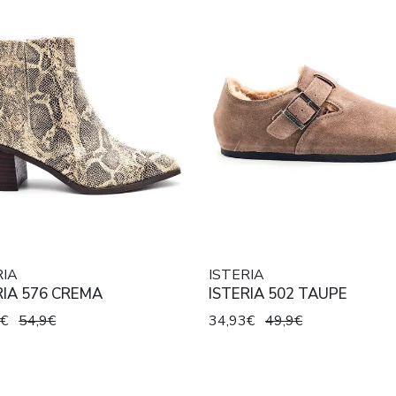
RIA
ISTERIA
RIA 576 CREMA
ISTERIA 502 TAUPE
3€
54,9€
34,93€
49,9€