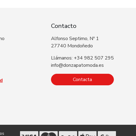
Contacto
 no
Alfonso Septimo, Nº 1
27740 Mondoñedo
Llámanos: +34 982 507 295
info@donzapatomoda.es
Contacta
ad
dos