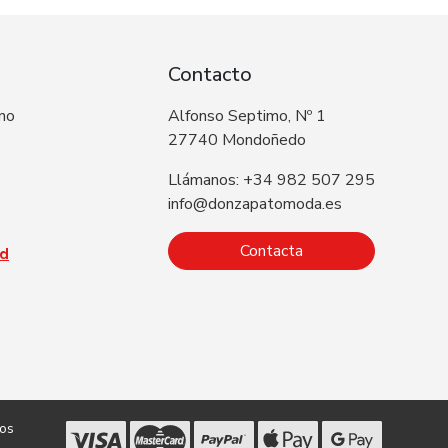
Contacto
 no
Alfonso Septimo, Nº 1
27740 Mondoñedo
Llámanos: +34 982 507 295
info@donzapatomoda.es
Contacta
ad
dos