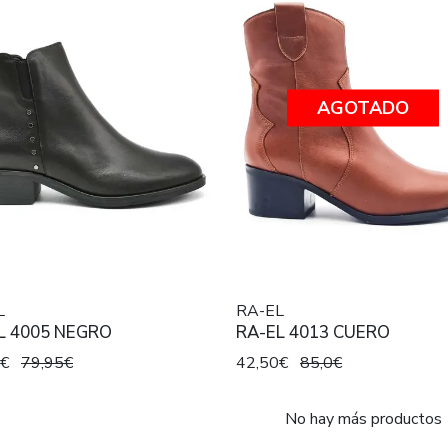
AGOTADO
L
RA-EL
L 4005 NEGRO
RA-EL 4013 CUERO
7€
79,95€
42,50€
85,0€
No hay más productos