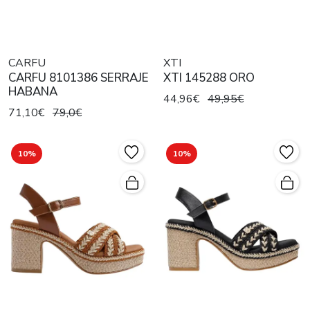
CARFU
XTI
CARFU 8101386 SERRAJE
XTI 145288 ORO
HABANA
44,96€
49,95€
71,10€
79,0€
10%
10%