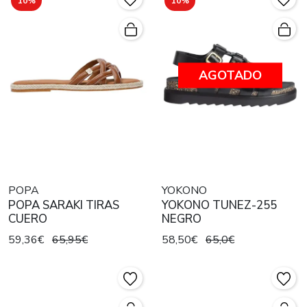
10%
10%
AGOTADO
POPA
YOKONO
POPA SARAKI TIRAS
YOKONO TUNEZ-255
CUERO
NEGRO
59,36€
65,95€
58,50€
65,0€