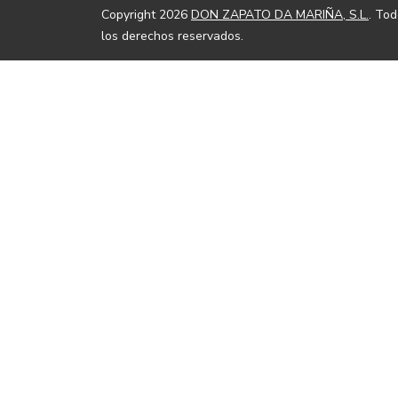
Copyright 2026
DON ZAPATO DA MARIÑA, S.L.
. To
los derechos reservados.