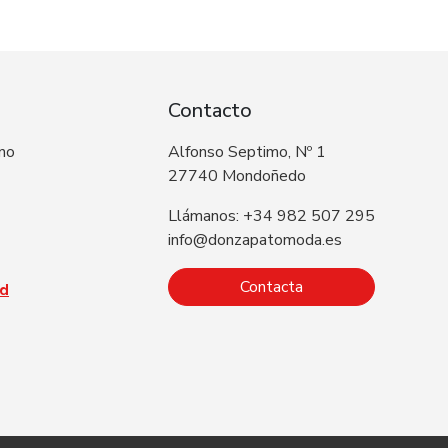
Contacto
 no
Alfonso Septimo, Nº 1
27740 Mondoñedo
Llámanos: +34 982 507 295
info@donzapatomoda.es
Contacta
ad