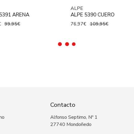
ALPE
5391 ARENA
ALPE 5390 CUERO
€
99,95€
76,97€
109,95€
Contacto
 no
Alfonso Septimo, Nº 1
27740 Mondoñedo