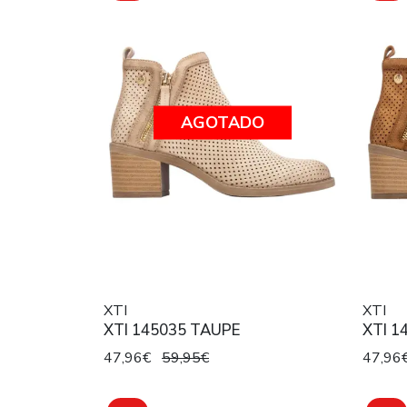
AGOTADO
XTI
XTI
XTI 145035 TAUPE
XTI 1
47,96€
59,95€
47,96