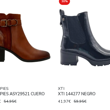
30%
PIES
XTI
PIES ASY29521 CUERO
XTI 144277 NEGRO
€
54,95€
41,97€
59,95€