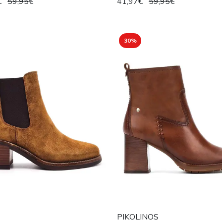
€
59,95€
41,97€
59,95€
30%
PIKOLINOS