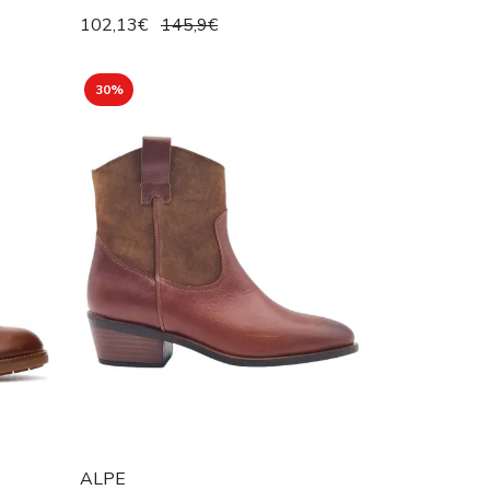
102,13€
145,9€
30%
ALPE