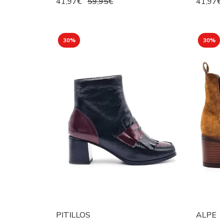
41,97€
59,95€
41,97
30%
30%
PITILLOS
ALPE