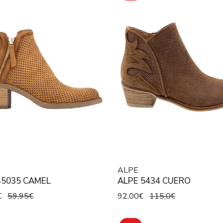
ALPE
45035 CAMEL
ALPE 5434 CUERO
€
59,95€
92,00€
115,0€