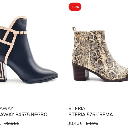
30%
 AWAY
ISTERIA
 AWAY 84575 NEGRO
ISTERIA 576 CREMA
€
79,95€
38,43€
54,9€