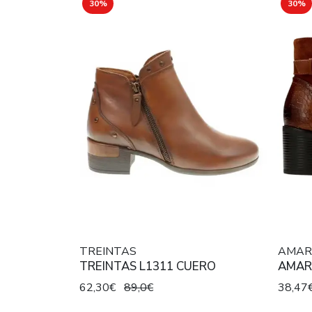
30%
30%
TREINTAS
AMAR
TREINTAS L1311 CUERO
AMAR
62,30€
89,0€
38,47