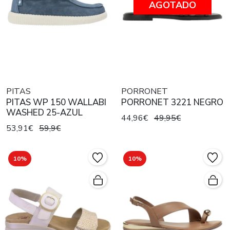
AGOTADO
PITAS
PORRONET
PITAS WP 150 WALLABI
PORRONET 3221 NEGRO
WASHED 25-AZUL
44,96€
49,95€
53,91€
59,9€
10%
10%