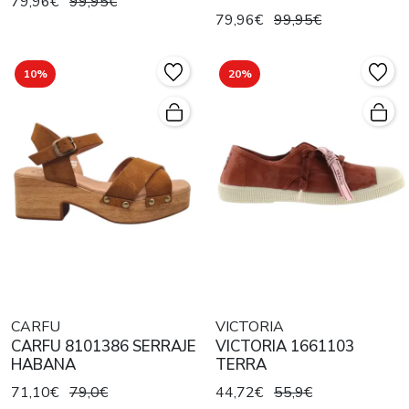
79,96€
99,95€
79,96€
99,95€
10%
20%
CARFU
VICTORIA
CARFU 8101386 SERRAJE
VICTORIA 1661103
HABANA
TERRA
71,10€
79,0€
44,72€
55,9€