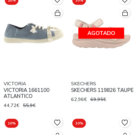
20%
10%
AGOTADO
VICTORIA
SKECHERS
VICTORIA 1661100
SKECHERS 119826 TAUPE
ATLANTICO
62,96€
69,95€
44,72€
55,9€
10%
10%