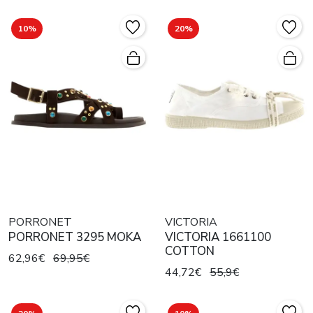
10%
20%
PORRONET
VICTORIA
PORRONET 3295 MOKA
VICTORIA 1661100
COTTON
62,96€
69,95€
44,72€
55,9€